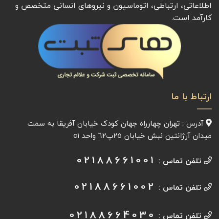
اطلاعاتی، ارتباطی، اتوماسیون و نیروهای انسانی متخصص و
کارآمد است.
ارتباط با ما
آدرس : تهران چهارراه جهان کودک خیابان آفريقا به سمت
میدان آرژانتين نبش خیابان ٢٥پ٦٢ واحد c1
02188661001
تلفن تماس :
02188661002
تلفن تماس :
02188664030
تلفن تماس :