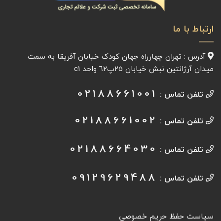
ارتباط با ما
آدرس : تهران چهارراه جهان کودک خیابان آفريقا به سمت
میدان آرژانتين نبش خیابان ٢٥پ٦٢ واحد c1
02188661001
تلفن تماس :
02188661002
تلفن تماس :
02188664030
تلفن تماس :
09129629488
تلفن تماس :
سیاست حفظ حریم خصوصی