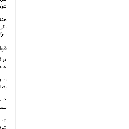
شرک
هنگا
یکی 
شرک
قوا
در ق
جزو
رضا
تصو
شرکا