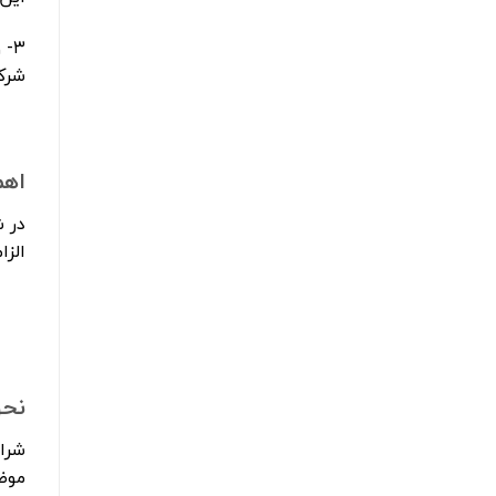
شرک
اهم
در 
الز
نحو
موضو