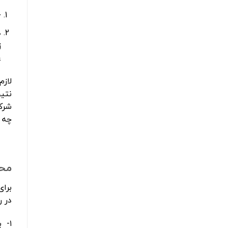
۱٫ ابتدا باید ب
د
ز
ع
نتی
شرک
چه 
محد
در ر
۱- 