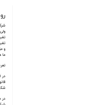
رو
شرک
ولی 
تغیی
تغیی
و م
ما ه
تعر
قان
شکل
در ص
شرک