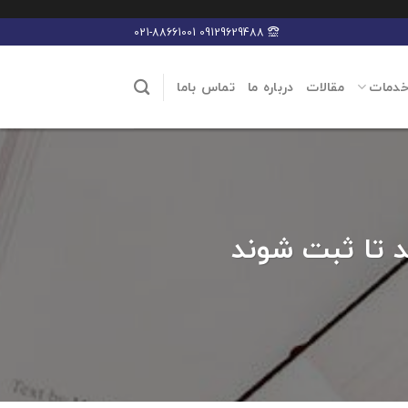
09129629488 021-88661001
خدمات
مقالات
درباره ما
تماس باما
د تا ثبت شوند