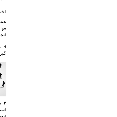
اخذ
همان
موار
انج
۱- 
گیری
است
این