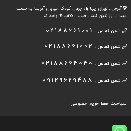
آدرس : تهران چهارراه جهان کودک خیابان آفريقا به سمت
میدان آرژانتين نبش خیابان ٢٥پ٦٢ واحد c1
02188661001
تلفن تماس :
02188661002
تلفن تماس :
02188664030
تلفن تماس :
09129629488
تلفن تماس :
سیاست حفظ حریم خصوصی