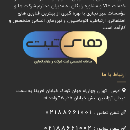
خدمات VIP و مشاوره رایگان به مدیران محترم شرکت ها و
مؤسسات غیر تجاری با بهره گیری از بهترین فناوری های
اطلاعاتی، ارتباطی، اتوماسیون و نیروهای انسانی متخصص و
کارآمد است.
ارتباط با ما
آدرس : تهران چهارراه جهان کودک خیابان آفريقا به سمت
میدان آرژانتين نبش خیابان ٢٥پ٦٢ واحد c1
02188661001
تلفن تماس :
02188661002
تلفن تماس :