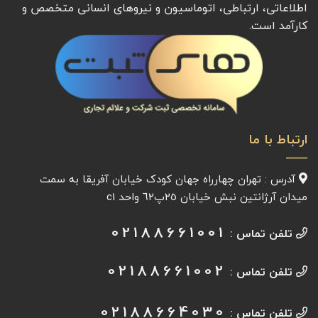
اطلاعاتی، ارتباطی، اتوماسیون و نیروهای انسانی متخصص و
کارآمد است.
ارتباط با ما
آدرس : تهران چهارراه جهان کودک خیابان آفريقا به سمت
میدان آرژانتين نبش خیابان ٢٥پ٦٢ واحد c1
02188661001
تلفن تماس :
02188661002
تلفن تماس :
02188664030
تلفن تماس :