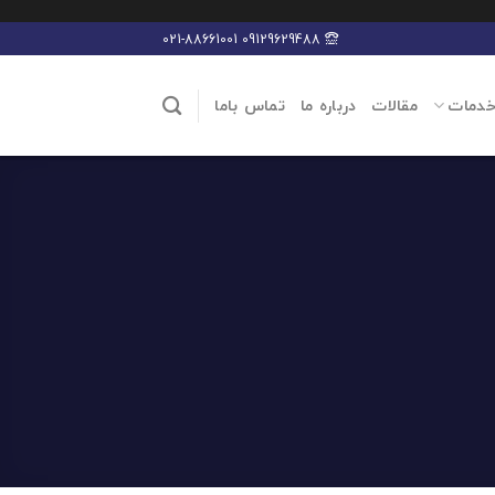
09129629488 021-88661001
خدمات
مقالات
درباره ما
تماس باما