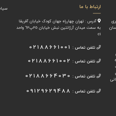
ارتباط با ما
سیاس
ری
آدرس : تهران چهارراه جهان کودک خیابان آفريقا
سان
به سمت میدان آرژانتين نبش خیابان ٢٥پ٦٢ واحد
c1
02188661001
تلفن تماس :
02188661002
وره
تلفن تماس :
02188664030
تلفن تماس :
انی
09129629488
تلفن تماس :