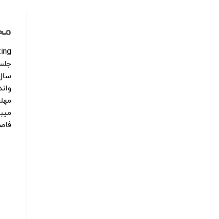
مج
ing
جلس
سال
وان
میبا
فاصله