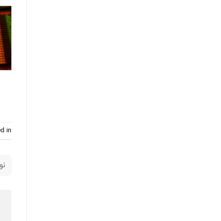
d in
نو