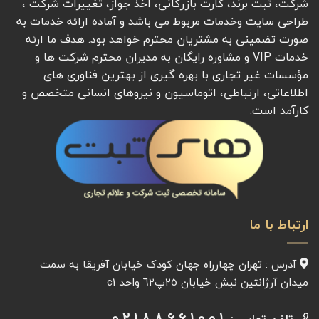
شرکت، ثبت برند، کارت بازرگانی، اخذ جواز، تغییرات شرکت ،
طراحی سایت وخدمات مربوط می باشد و آماده ارائه خدمات به
صورت تضمینی به مشتریان محترم خواهد بود. هدف ما ارئه
خدمات VIP و مشاوره رایگان به مدیران محترم شرکت ها و
مؤسسات غیر تجاری با بهره گیری از بهترین فناوری های
اطلاعاتی، ارتباطی، اتوماسیون و نیروهای انسانی متخصص و
کارآمد است.
ارتباط با ما
آدرس : تهران چهارراه جهان کودک خیابان آفريقا به سمت
میدان آرژانتين نبش خیابان ٢٥پ٦٢ واحد c1
02188661001
تلفن تماس :