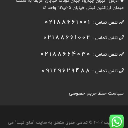
آدرس : تهران چهارراه جهان کودک خیابان آفريقا به سمت
میدان آرژانتين نبش خیابان ٢٥پ٦٢ واحد c1
02188661001
تلفن تماس :
02188661002
تلفن تماس :
02188664030
تلفن تماس :
09129629488
تلفن تماس :
سیاست حفظ حریم خصوصی
کپی‌رایت 2026 © تمامی حقوق متعلق به سایت "های ثبت" می