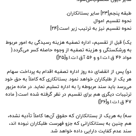
طبقه پنجم[۲۳] ‌سایر بستانکاران.
نحوه تقسیم اموال
نحوه تقسیم نیز به ترتیب زیر است:[۲۴]
یک) قبل از تقسیم، اداره تصفیه هزینه رسیدگی به امور مربوط
به ورشکستگی و هزینه تصفیه از وجوه حاصله کسر می‌گردد.(
مواد ۴۶ ق.ا.ت.ا.و و ۵۶ آ.ق.ا.ت.ا.و[۲۵])
دو) پس از انقضای ده روز اداره تصفیه اقدام به پرداخت سهام
هر یک از طلبکاران خواهد نمود. بستانکاری که کاملاً به حق خود
می‌رسد باید سند مربوطه را به اداره تسلیم نماید. در ماده مزبور
ترتیبات دیگری هم برای تقسیم در نظر گرفته شده است.( ماده
۴۷ ق.ا.ت.ا.و[۲۶])
سه) به هریک از بستانکاران که حقوق آن‌ها کاملاً تأدیه نشده،
هم چنین به بستانکارانی که جزو فهرست طلبکاران نبوده اند،
سند عدم کفایت دارایی داده خواهد شد.