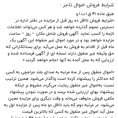
شرایط فروش اموال تاجر :
طبق ماده ۴۱ ق.ا.ت.ا.و
«شرایط فروش لااقل ده روز قبل از مزایده در دفتر اداره در
دسترس عموم گذارده خواهد شد و هر کس می‌تواند اطلاعات
لازمه را کسب‌ نماید.‌ آگهی فروش شامل مکان – روز – ساعت
مزایده خواهد بود و در مورد اموال غیر منقوله این آگهی یک
ماه قبل از اقدام به فروش به عمل می‌آید.‌ برای بستانکارانی که
حق وثیقه غیر منقول دارند نسخه ای از آگهی فرستاده شده و
ارزیابی که به عمل آمده به آنها اعلام خواهد گردید.»
«اموال منقول پس از سه مرتبه به صدای بلند حراجچی به کسی
که حداکثر را پیشنهاد کرده است واگذار می‌شود. همین ترتیب
نسبت به‌اموال غیر منقول رعایت می‌گردد مشروط بر اینکه
پیشنهاد بهای ارزیابی شده برسد و در صورت نبودن پیشنهاد
مکفی فروش متوقف می‌ماند و وقت‌ دیگری برای مزایده معین
می‌شود. در مرتبه دوم که باید لااقل دو ماه پس از مزایده اول به
عمل آید اموال غیر منقول به کسی که بالاترین قیمت
را‌پیشنهاد می‌نماید واگذار خواهد شد.» ( ماده ۴۲ ق.ا.ت.ا.و)