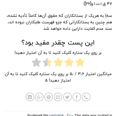
۴۷ ق.ا.ت.ا.و[۲۶])
سه) به هریک از بستانکاران که حقوق آن‌ها کاملاً تأدیه نشده،
هم چنین به بستانکارانی که جزو فهرست طلبکاران نبوده اند،
سند عدم کفایت دارایی داده خواهد شد.
این پست چقدر مفید بود؟
بر روی یک ستاره کلیک کنید تا به آن امتیاز دهید!
میانگین امتیاز
۳٫۶
/ ۵٫ بر روی یک ستاره کلیک کنید تا به آن
امتیاز دهید!
۵
This entry was posted in
وبلاگ
. Bookmark the
permalink
.