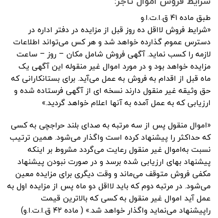
شرایط فروش اموال تاجر:
طبق ماده ۴۱ ق.ا.ت.ا.و
«شرایط فروش لااقل ده روز قبل از مزایده در دفتر اداره در
دسترس عموم گذارده خواهد شد و هر کس می‌تواند اطلاعات
لازمه را کسب‌ نماید.‌ آگهی فروش شامل مکان – روز – ساعت
مزایده خواهد بود و در مورد اموال غیر منقوله این آگهی یک
ماه قبل از اقدام به فروش به عمل می‌آید.‌ برای بستانکارانی که
حق وثیقه غیر منقول دارند نسخه ای از آگهی فرستاده شده و
ارزیابی که به عمل آمده به آنها اعلام خواهد گردید.»
«اموال منقول پس از سه مرتبه به صدای بلند حراجچی به کسی
که حداکثر را پیشنهاد کرده است واگذار می‌شود. همین ترتیب
نسبت به‌اموال غیر منقول رعایت می‌گردد مشروط بر اینکه
پیشنهاد بهای ارزیابی شده برسد و در صورت نبودن پیشنهاد
مکفی فروش متوقف می‌ماند و وقت‌ دیگری برای مزایده معین
می‌شود. در مرتبه دوم که باید لااقل دو ماه پس از مزایده اول به
عمل آید اموال غیر منقول به کسی که بالاترین قیمت
را‌پیشنهاد می‌نماید واگذار خواهد شد.» ( ماده ۴۲ ق.ا.ت.ا.و)