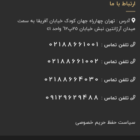
ارتباط با ما
آدرس : تهران چهارراه جهان کودک خیابان آفريقا به سمت
میدان آرژانتين نبش خیابان ٢٥پ٦٢ واحد c1
02188661001
تلفن تماس :
02188661002
تلفن تماس :
02188664030
تلفن تماس :
09129629488
تلفن تماس :
سیاست حفظ حریم خصوصی