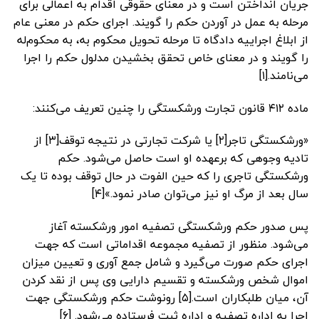
جریان انداختن است و در معنای حقوقی اقدام به اعمالی برای
مرحله به عمل در آوردن حکم را گویند. اجرای حکم در معنی عام
از ابلاغ اجراییه دادگاه تا مرحله تحویل محکوم به، به محکوم‌له
را گویند و در معنای خاص تحقق بخشیدن مدلول حکم را اجرا
می‌نامند.[۱]
ماده ۴۱۲ قانون تجارت ورشکستگی را چنین تعریف می‌کنند:
«ورشکستگی تاجر[۲] یا شرکت تجارتی در نتیجه توقف[۳] از
تادیه وجوهی که برعهده او است حاصل می‌‌‌‌‌شود. حکم
ورشکستگی تاجری را که حین الفوت در حال توقف بوده تا یک
سال بعد از مرگ او نیز می‌‌‌‌‌توان صادر نمود.»[۴]
پس صدور حکم ورشکستگی تصفیه امور ورشکسته آغاز
می‌شود. منظور از تصفیه مجموعه اقداماتی است که جهت
اجرای حکم صورت می‌گیرد و شامل جمع آوری و تعیین میزان
اموال شخص ورشکسته و تقسیم دارایی وی پس از نقد کردن
آن، میان طلبکاران است.[۵] رونوشت حکم ورشکستگی جهت
اجرا به اداره تصفیه و اداره ثبت فرستاده می‌شود. [۶]