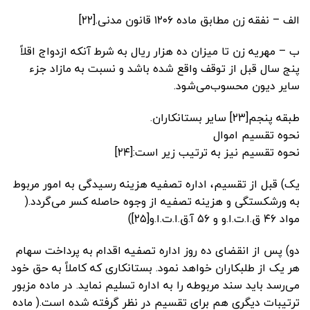
‌الف – نفقه زن مطابق ماده ۱۲۰۶ قانون مدنی.[۲۲]
ب – مهریه زن تا میزان ده هزار ریال به شرط آنکه ازدواج اقلاً
پنج سال قبل از توقف واقع شده باشد و نسبت به مازاد جزء
سایر دیون محسوب‌می‌شود.
طبقه پنجم[۲۳] ‌سایر بستانکاران.
نحوه تقسیم اموال
نحوه تقسیم نیز به ترتیب زیر است:[۲۴]
یک) قبل از تقسیم، اداره تصفیه هزینه رسیدگی به امور مربوط
به ورشکستگی و هزینه تصفیه از وجوه حاصله کسر می‌گردد.(
مواد ۴۶ ق.ا.ت.ا.و و ۵۶ آ.ق.ا.ت.ا.و[۲۵])
دو) پس از انقضای ده روز اداره تصفیه اقدام به پرداخت سهام
هر یک از طلبکاران خواهد نمود. بستانکاری که کاملاً به حق خود
می‌رسد باید سند مربوطه را به اداره تسلیم نماید. در ماده مزبور
ترتیبات دیگری هم برای تقسیم در نظر گرفته شده است.( ماده