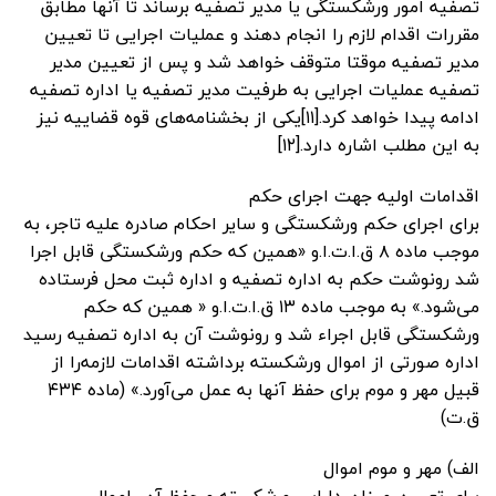
تصفیه امور ورشکستگی یا مدیر تصفیه برساند تا آنها مطابق
مقررات اقدام لازم را انجام دهند و عملیات اجرایی تا تعیین
مدیر تصفیه موقتا متوقف خواهد شد و پس از تعیین مدیر
تصفیه عملیات اجرایی به طرفیت مدیر تصفیه یا اداره تصفیه
ادامه پیدا خواهد کرد.[۱۱]یکی از بخشنامه‌های قوه قضاییه نیز
به این مطلب اشاره دارد.[۱۲]
اقدامات اولیه جهت اجرای حکم
برای اجرای حکم ورشکستگی و سایر احکام صادره علیه تاجر، به
موجب ماده ۸ ق.ا.ت.ا.و «همین که حکم ورشکستگی قابل اجرا
شد رونوشت حکم به اداره تصفیه و اداره ثبت محل فرستاده
می‌شود.» به موجب ماده ۱۳ ق.ا.ت.ا.و « همین که حکم
ورشکستگی قابل اجراء شد و رونوشت آن به اداره تصفیه رسید
اداره صورتی از اموال ورشکسته برداشته اقدامات لازمه‌را از
قبیل مهر و موم برای حفظ آنها به عمل می‌آورد.» (ماده ۴۳۴
ق.ت)
الف) مهر و موم اموال
برای تعیین میزان دارایی ورشکسته و حفظ آن، اموال