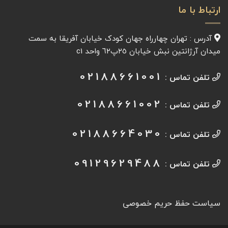
ارتباط با ما
آدرس : تهران چهارراه جهان کودک خیابان آفريقا به سمت
میدان آرژانتين نبش خیابان ٢٥پ٦٢ واحد c1
02188661001
تلفن تماس :
02188661002
تلفن تماس :
02188664030
تلفن تماس :
09129629488
تلفن تماس :
سیاست حفظ حریم خصوصی