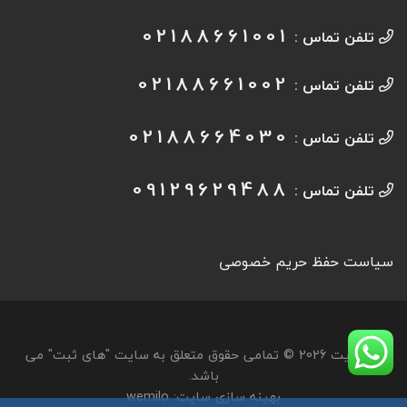
02188661001
تلفن تماس :
02188661002
تلفن تماس :
02188664030
تلفن تماس :
09129629488
تلفن تماس :
سیاست حفظ حریم خصوصی
کپی‌رایت 2026 © تمامی حقوق متعلق به سایت "های ثبت" می
باشد.
بهینه سازی سایت: wemilo