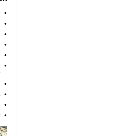
ت
ا
م
ا
ش
س
ت
م
ح
ت
ت