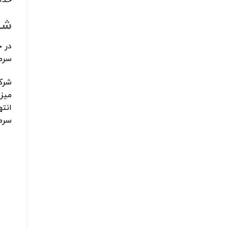
شر
در 
سرم
شرک
میز
انته
سرما