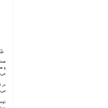
شر
هما
و ه
می‌ب
در 
می‌
نوع
حداق