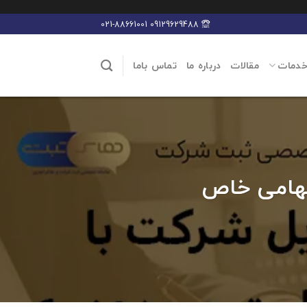
09129629488 021-88661001
خدمات
مقالات
درباره ما
تماس باما
سهامی خاص