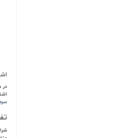
اشت
در 
اشت
سرم
تف
شرا
متفا