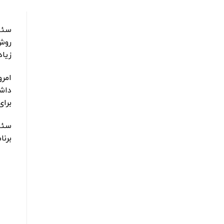
سئو
روش
زیاد
امرو
داش
برا
سئو 
برنا