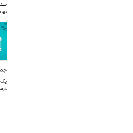
سئوک
بهره
جمع
یک س
درست