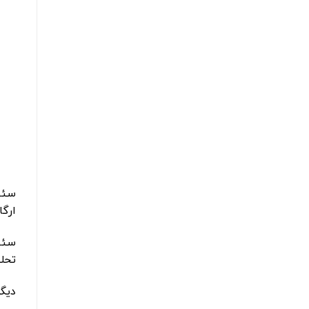
سئو
ارگا
سئوک
تحلی
دیگر