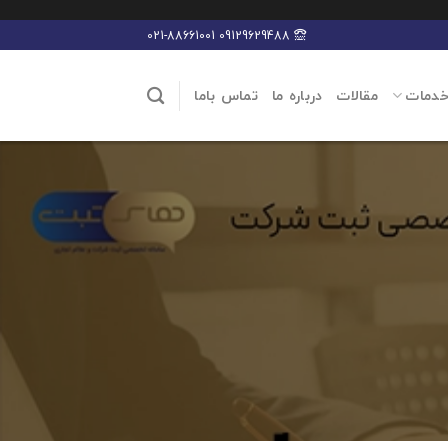
09129629488 021-88661001
خدمات
مقالات
درباره ما
تماس باما